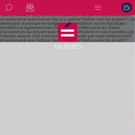
J'ai développé ce principe en badges pour sensibiliser sur les handicaps
invisibles.J'ai également transformé mes modèles pour les chiens
d'assistances qui doivent suivre leurs bénéficiaires en cas d'accident.Les
Talentéo Awards 2025 sont une initiative portée par votre média inclusif
en partenariat avec Inclusiv'day et L'agenceT.Retour vers les projets">
J'ai
développé ce principe en badges pour sensibiliser sur les handicaps
invisibles.J'ai également transformé mes modèles pour les chiens
d'assistances qui doivent suivre leurs bénéficiaires en cas d'accident.Les
Talentéo Awards 2025 sont une initiative portée par votre média inclusif
en partenariat avec Inclusiv'day et L'agenceT.Retour vers les projets">