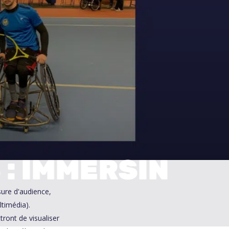
0
 : IMMERSIN
sure d'audience,
ltimédia).
ront de visualiser