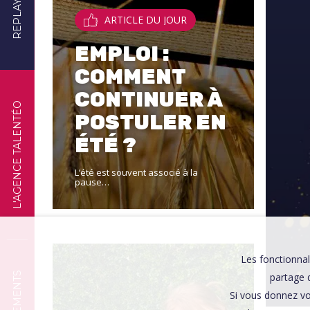
REPLAYS
ARTICLE DU JOUR
EMPLOI :
COMMENT
CONTINUER À
L'AGENCE TALENTÉO
POSTULER EN
ÉTÉ ?
L’été est souvent associé à la
pause…
Les fonctionnal
partage d
Si vous donnez vo