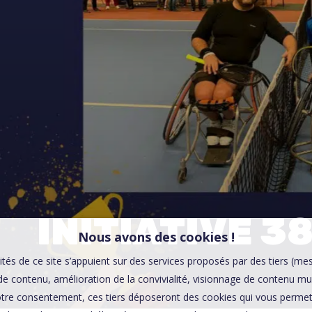
00:0
Affaires sensibles
INITIATIVE 38
Nous avons des cookies !
ités de ce site s’appuient sur des services proposés par des tiers (me
e contenu, amélioration de la convivialité, visionnage de contenu mu
tre consentement, ces tiers déposeront des cookies qui vous permett