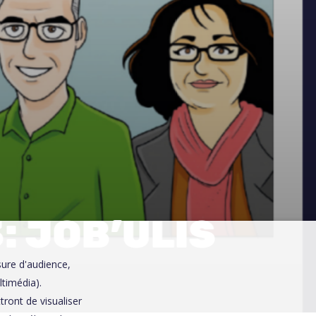
0
: JOB’ULIS
sure d'audience,
ltimédia).
ront de visualiser