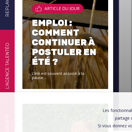
REPLAYS
ARTICLE DU JOUR
EMPLOI :
COMMENT
CONTINUER À
L'AGENCE TALENTÉO
POSTULER EN
ÉTÉ ?
L’été est souvent associé à la
pause…
Les fonctionnal
partage d
Si vous donnez vo