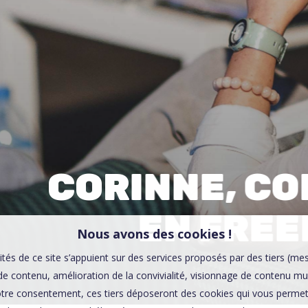
00:0
Affaires sensibles
CORINNE, C
EN FRE
Nous avons des cookies !
ités de ce site s’appuient sur des services proposés par des tiers (me
e contenu, amélioration de la convivialité, visionnage de contenu mu
tre consentement, ces tiers déposeront des cookies qui vous permett