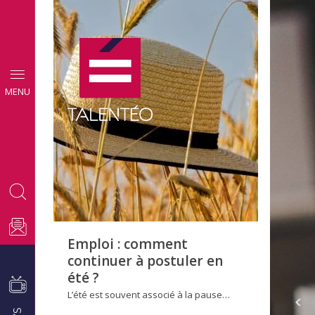
CONSEILS
MENU
EMPLOI
Emploi : comment
continuer à postuler en
été ?
L’été est souvent associé à la pause…