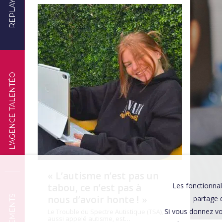
REPLAYS
TÉMOIGNAGES
L'AGENCE TALENTÉO
« L’autisme n’est pas un
Les fonctionnal
tabou, ce n’est pas à
nous d’avoir honte ! »
partage d
Si vous donnez vo
Le Trouble du Spectre Autistique (TSA),
aussi appelé autisme, est…