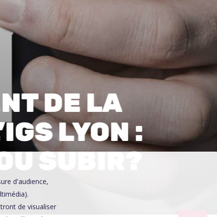
0
NT DE LA
IGS LYON :
 OU SUBIR?
sure d'audience,
ltimédia).
ront de visualiser