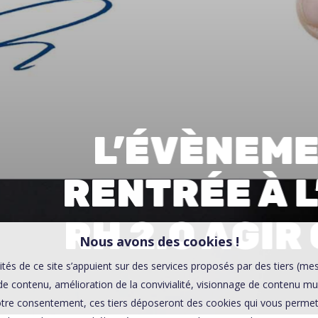
00:0
Affaires sensibles
L’ÉVÈNEME
RENTRÉE À L’
RH 2.0 AGIR
Nous avons des cookies !
ités de ce site s’appuient sur des services proposés par des tiers (me
e contenu, amélioration de la convivialité, visionnage de contenu mu
tre consentement, ces tiers déposeront des cookies qui vous permett