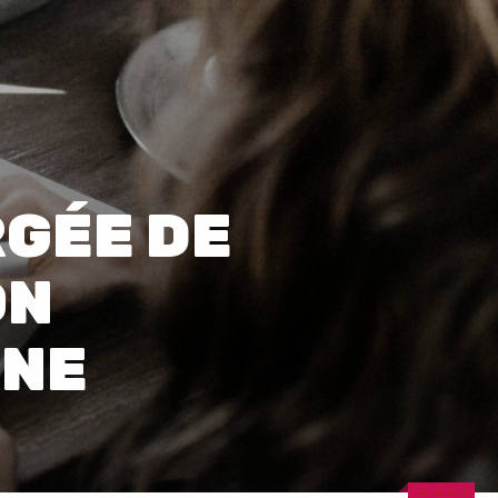
0
RGÉE DE
ON
RNE