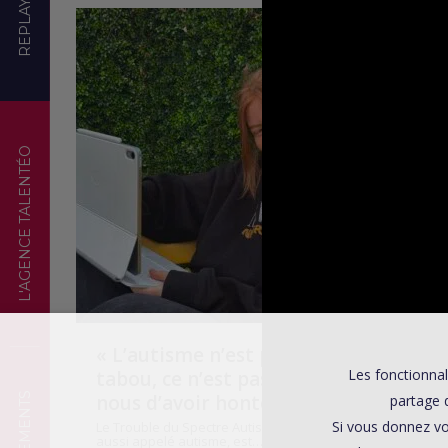
REPLAYS
TÉMOIGNAGES
L'AGENCE TALENTÉO
« L’autisme n’est pas un
Les fonctionnal
tabou, ce n’est pas à
nous d’avoir honte ! »
partage d
Si vous donnez vo
Le Trouble du Spectre Autistique (TSA),
aussi appelé autisme, est…