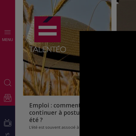
CONSEILS
MENU
EMPLOI
Emploi : comment
continuer à postuler en
été ?
L’été est souvent associé à la pause…