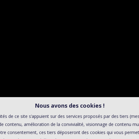
00:0
Affaires sensibles
CEA : DES
MOBILISÉS 
COVI
Nous avons des cookies !
ités de ce site s’appuient sur des services proposés par des tiers (me
e contenu, amélioration de la convivialité, visionnage de contenu mu
tre consentement, ces tiers déposeront des cookies qui vous permett