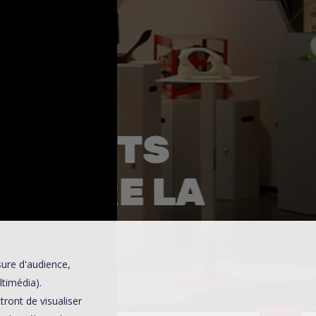
0
 TALENTS
CONTRE LA
D-19
sure d'audience,
ltimédia).
ront de visualiser