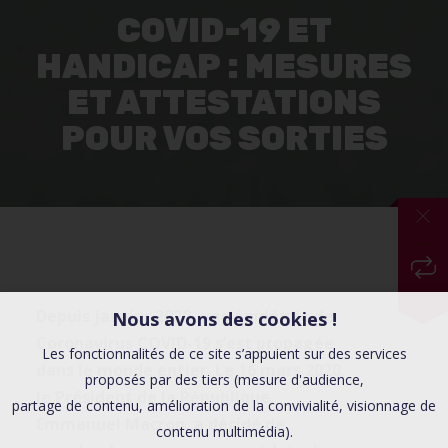
COVID-19 ET
HANDICAP : MESURES
ET ATTESTATIONS
POUR VOS SORTIES
Depuis janvier 2020, une épidémie de
Nous avons des cookies !
Coronavirus COVID-19 s’est propagée
Les fonctionnalités de ce site s’appuient sur des services
dans le monde entier. Le 16 mars 2020,
proposés par des tiers (mesure d'audience,
le Président de la République,
partage de contenu, amélioration de la convivialité, visionnage de
Emmanuel Macron, a décidé de
contenu multimédia).