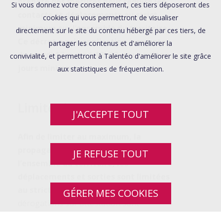
prendre des mesures pour réduire les
Si vous donnez votre consentement, ces tiers déposeront des
contacts et déplacements au strict
cookies qui vous permettront de visualiser
minimum sur l’ensemble du territoire.
directement sur le site du contenu hébergé par ces tiers, de
Ce décret a pris application à compter
partager les contenus et d'améliorer la
du mardi 17 mars à 12h00, pour quinze
convivialité, et permettront à Talentéo d'améliorer le site grâce
jours minimum.
aux statistiques de fréquentation.
Limiter les sorties
J'ACCEPTE TOUT
Afin de limiter au maximum, la
propagation du coronavirus sur
JE REFUSE TOUT
l’ensemble du territoire, les
déplacements et sorties sont limitées
au strict nécessaire.
Cependant, des
GÉRER MES COOKIES
dérogations sur attestation sont
possibles dans le cadre de déplacements :