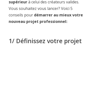
supérieur
à celui des créateurs valides.
Vous souhaitez vous lancer? Voici 5
conseils pour
démarrer au mieux votre
nouveau projet professionnel:
1/ Définissez votre projet
C’est bien-sûr la première étape de votre
projet:
parlez-en autour de vous!
Dans une premier temps, n’hésitez pas
consulter votre famille ou vos amis. Au
moment de se lancer, il est toujours
important de se sentir soutenu par ses
proches. Ils connaissent vos qualités et
vos défauts, ils sauront vous éclairer sur