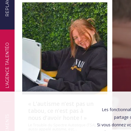
REPLAYS
TÉMOIGNAGES
L'AGENCE TALENTÉO
« L’autisme n’est pas un
Les fonctionnal
tabou, ce n’est pas à
nous d’avoir honte ! »
partage d
Si vous donnez vo
Le Trouble du Spectre Autistique (TSA),
aussi appelé autisme, est…