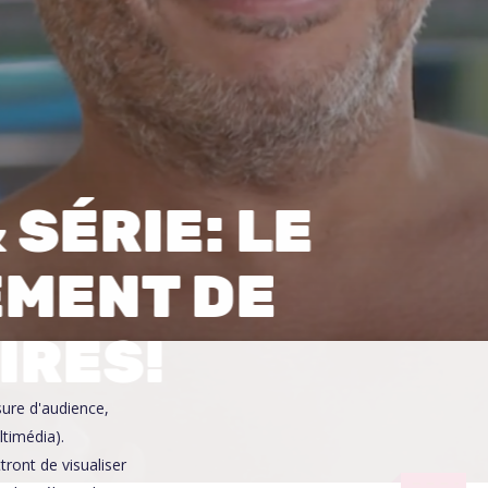
0
SÉRIE: LE
MENT DE
IRES!
sure d'audience,
ltimédia).
ront de visualiser