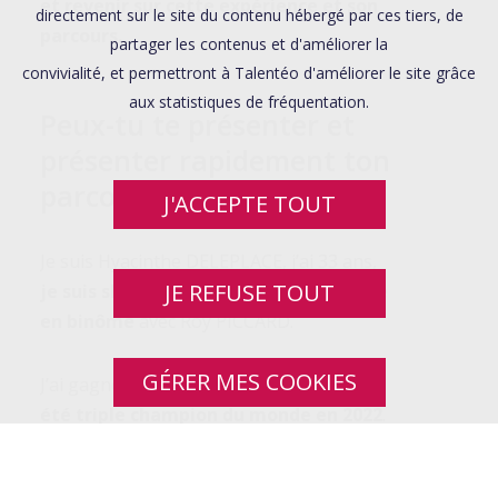
et revenir sur cette expérience et son
directement sur le site du contenu hébergé par ces tiers, de
parcours.
partager les contenus et d'améliorer la
convivialité, et permettront à Talentéo d'améliorer le site grâce
aux statistiques de fréquentation.
Peux-tu te présenter et
présenter rapidement ton
parcours ?
J'ACCEPTE TOUT
Je suis Hyacinthe DELEPLACE, j’ai 33 ans,
JE REFUSE TOUT
je suis skieur handisport et je pratique
en binôme
avec Roy PICCARD.
GÉRER MES COOKIES
J’ai gagné le Globe de Crystal en 2021,
j’ai
été triple champion du monde en 2022
.
J’ai eu une médaille de bronze aux Jeux
Paralympiques de Pékin
. Dernièrement,