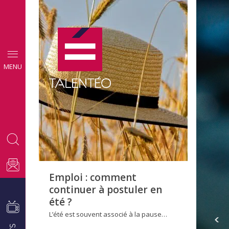
CONSEILS
MENU
EMPLOI
Emploi : comment
continuer à postuler en
été ?
L’été est souvent associé à la pause…