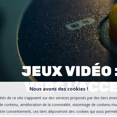
00:0
Affaires sensibles
JEUX VIDÉO 
VERS L’ACC
Nous avons des cookies !
ités de ce site s’appuient sur des services proposés par des tiers (me
e contenu, amélioration de la convivialité, visionnage de contenu mu
tre consentement, ces tiers déposeront des cookies qui vous permett