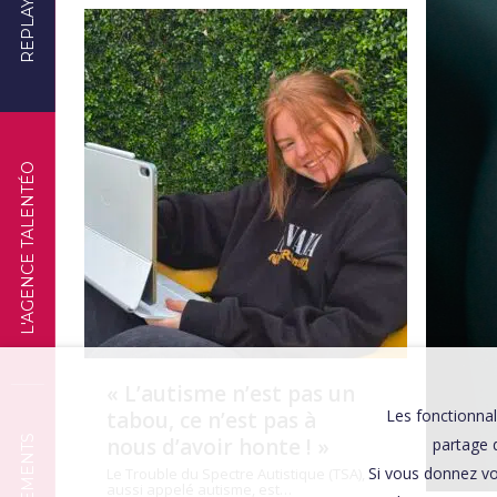
REPLAYS
TÉMOIGNAGES
L'AGENCE TALENTÉO
« L’autisme n’est pas un
Les fonctionnal
tabou, ce n’est pas à
nous d’avoir honte ! »
partage d
Si vous donnez vo
Le Trouble du Spectre Autistique (TSA),
aussi appelé autisme, est…