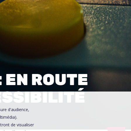
0
: EN ROUTE
ESSIBILITÉ
sure d'audience,
ltimédia).
ront de visualiser