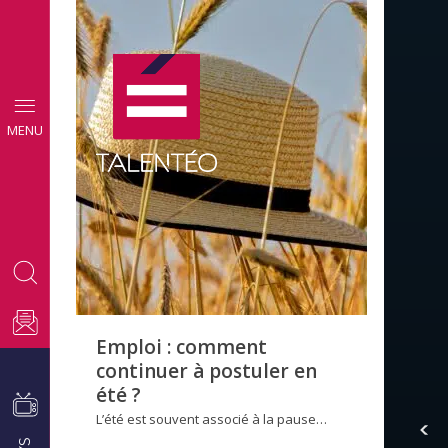
CONSEILS
MENU
EMPLOI
Emploi : comment
continuer à postuler en
été ?
L’été est souvent associé à la pause…