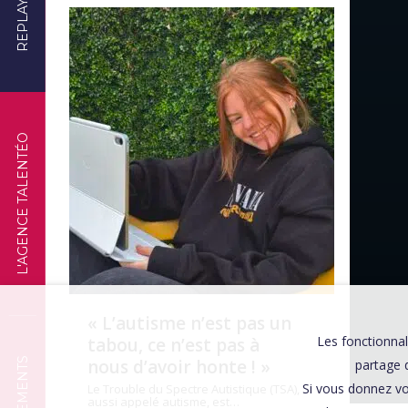
REPLAYS
TÉMOIGNAGES
L'AGENCE TALENTÉO
« L’autisme n’est pas un
Les fonctionnal
tabou, ce n’est pas à
nous d’avoir honte ! »
partage d
Si vous donnez vo
Le Trouble du Spectre Autistique (TSA),
aussi appelé autisme, est…