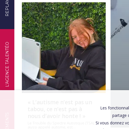
REPLAYS
TÉMOIGNAGES
L'AGENCE TALENTÉO
« L’autisme n’est pas un
Les fonctionnal
tabou, ce n’est pas à
nous d’avoir honte ! »
partage d
Si vous donnez vo
Le Trouble du Spectre Autistique (TSA),
aussi appelé autisme, est…