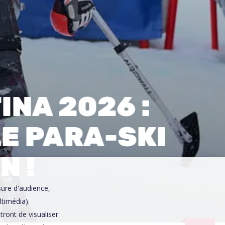
0
INA 2026 :
E PARA-SKI
N !
sure d'audience,
ltimédia).
ront de visualiser