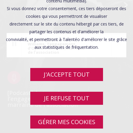
contenu multimédia).
Si vous donnez votre consentement, ces tiers déposeront des
cookies qui vous permettront de visualiser
directement sur le site du contenu hébergé par ces tiers, de
partager les contenus et d'améliorer la
convivialité, et permettront à Talentéo d'améliorer le site grâce
[Podcast] Autour des
Williams : l’engagement
aux statistiques de fréquentation.
d’Ophélie Meunier, marraine
de l’association
J'ACCEPTE TOUT
[Podcast] Autour des Williams :
JE REFUSE TOUT
l’engagement d’Ophélie Meunier,
marraine de l’association
GÉRER MES COOKIES
SWIPE UP