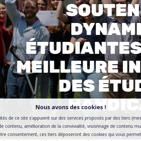
SOUTEN
00:0
Affaires sensibles
DYNAM
ÉTUDIANTES
MEILLEURE I
DES ÉTU
HANDIC
Nous avons des cookies !
ités de ce site s’appuient sur des services proposés par des tiers (me
e contenu, amélioration de la convivialité, visionnage de contenu mu
tre consentement, ces tiers déposeront des cookies qui vous permett