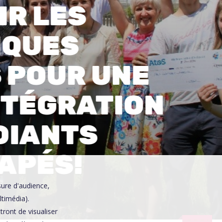
IR LES
0
IQUES
 POUR UNE
NTÉGRATION
DIANTS
APÉS!
sure d'audience,
ltimédia).
ront de visualiser