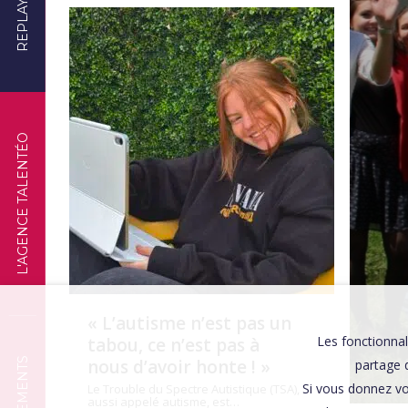
REPLAYS
TÉMOIGNAGES
L'AGENCE TALENTÉO
« L’autisme n’est pas un
Les fonctionnal
tabou, ce n’est pas à
nous d’avoir honte ! »
partage d
Si vous donnez vo
Le Trouble du Spectre Autistique (TSA),
aussi appelé autisme, est…