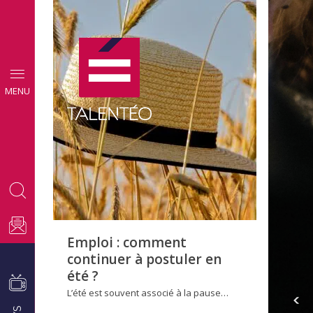
CONSEILS
MENU
EMPLOI
Emploi : comment
continuer à postuler en
été ?
L’été est souvent associé à la pause…