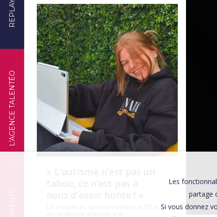
REPLAYS
TÉMOIGNAGES
L'AGENCE TALENTÉO
« L’autisme n’est pas un
Les fonctionnal
tabou, ce n’est pas à
nous d’avoir honte ! »
partage d
Si vous donnez vo
Le Trouble du Spectre Autistique (TSA),
aussi appelé autisme, est…