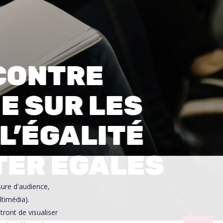
0
CONTRE
E SUR LES
L’ÉGALITÉ
TER EGALES
sure d'audience,
ltimédia).
ront de visualiser