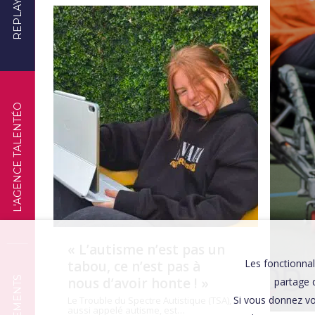
REPLAYS
TÉMOIGNAGES
L'AGENCE TALENTÉO
« L’autisme n’est pas un
Les fonctionnal
tabou, ce n’est pas à
nous d’avoir honte ! »
partage d
Si vous donnez vo
Le Trouble du Spectre Autistique (TSA),
aussi appelé autisme, est…