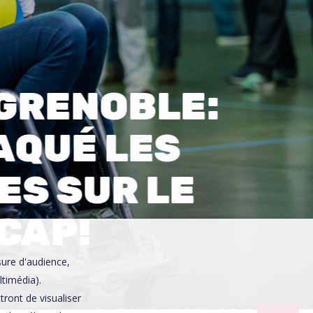
0
GRENOBLE:
LAQUÉ LES
ES SUR LE
CAP!
sure d'audience,
ltimédia).
ront de visualiser