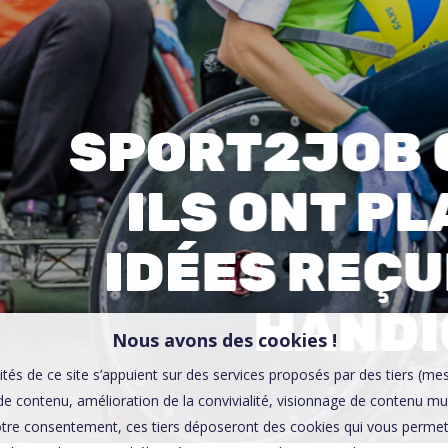
00:0
Affaires sensibles
SPORT2JOB 
ILS ONT P
IDÉES REÇU
HANDI
Nous avons des cookies !
ités de ce site s’appuient sur des services proposés par des tiers (me
e contenu, amélioration de la convivialité, visionnage de contenu mu
tre consentement, ces tiers déposeront des cookies qui vous permett