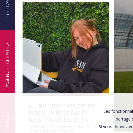
REPLAYS
TÉMOIGNAGES
L'AGENCE TALENTÉO
« L’autisme n’est pas un
Les fonctionnal
tabou, ce n’est pas à
nous d’avoir honte ! »
partage d
Si vous donnez vo
Le Trouble du Spectre Autistique (TSA),
aussi appelé autisme, est…