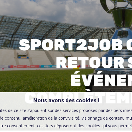
00:0
Affaires sensibles
SPORT2JOB 
RETOUR 
ÉVÉNE
COMPLÈTEME
Nous avons des cookies !
ités de ce site s’appuient sur des services proposés par des tiers (me
e contenu, amélioration de la convivialité, visionnage de contenu mu
tre consentement, ces tiers déposeront des cookies qui vous permett