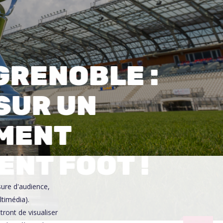
0
GRENOBLE :
SUR UN
MENT
NT FOOT !
sure d'audience,
ltimédia).
ront de visualiser