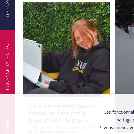
REPLAYS
TÉMOIGNAGES
L'AGENCE TALENTÉO
« L’autisme n’est pas un
Les fonctionnal
tabou, ce n’est pas à
nous d’avoir honte ! »
partage d
Si vous donnez vo
Le Trouble du Spectre Autistique (TSA),
aussi appelé autisme, est…