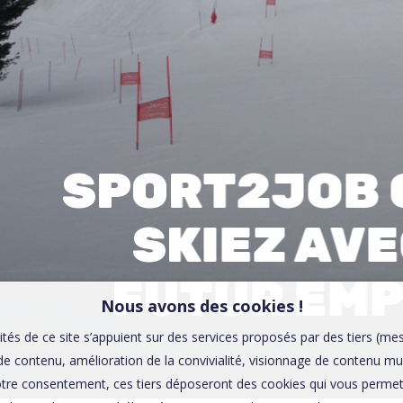
00:0
Affaires sensibles
SPORT2JOB 
SKIEZ AV
FUTUR EMP
Nous avons des cookies !
ités de ce site s’appuient sur des services proposés par des tiers (me
e contenu, amélioration de la convivialité, visionnage de contenu mu
tre consentement, ces tiers déposeront des cookies qui vous permett