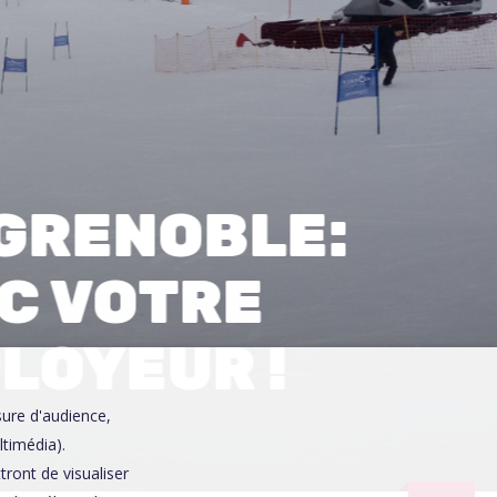
0
GRENOBLE:
EC VOTRE
LOYEUR !
sure d'audience,
ltimédia).
ront de visualiser