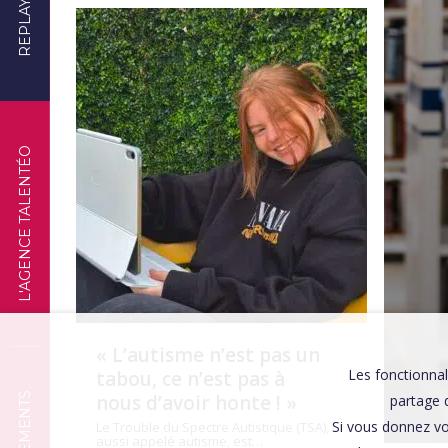
REPLAYS
TÉMOIGNAGES
L'AGENCE TALENTÉO
« L’autisme n’est pas un
Les fonctionnal
tabou, ce n’est pas à
nous d’avoir honte ! »
partage d
Si vous donnez vo
Le Trouble du Spectre Autistique (TSA),
aussi appelé autisme, est…