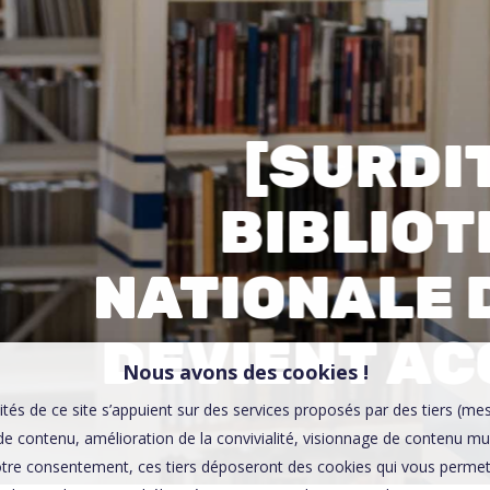
00:0
Affaires sensibles
[SURDIT
BIBLIO
NATIONALE 
DEVIENT AC
Nous avons des cookies !
ités de ce site s’appuient sur des services proposés par des tiers (me
e contenu, amélioration de la convivialité, visionnage de contenu mu
tre consentement, ces tiers déposeront des cookies qui vous permett