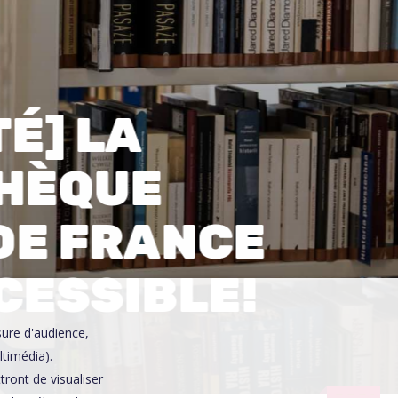
0
É] LA
THÈQUE
DE FRANCE
CESSIBLE!
sure d'audience,
ltimédia).
ront de visualiser