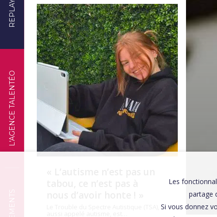
REPLAYS
TÉMOIGNAGES
L'AGENCE TALENTÉO
« L’autisme n’est pas un
Les fonctionnal
tabou, ce n’est pas à
nous d’avoir honte ! »
partage d
Si vous donnez vo
Le Trouble du Spectre Autistique (TSA),
aussi appelé autisme, est…