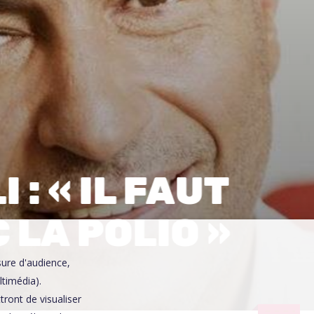
0
: « IL FAUT
 LA POLIO »
sure d'audience,
ltimédia).
ront de visualiser