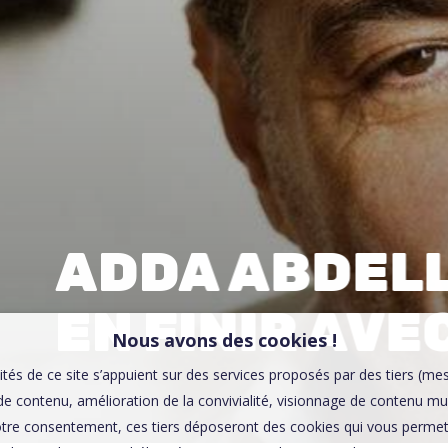
00:0
Affaires sensibles
ADDA ABDELLI 
EN FINIR AVEC
Nous avons des cookies !
ités de ce site s’appuient sur des services proposés par des tiers (me
e contenu, amélioration de la convivialité, visionnage de contenu mu
tre consentement, ces tiers déposeront des cookies qui vous permett