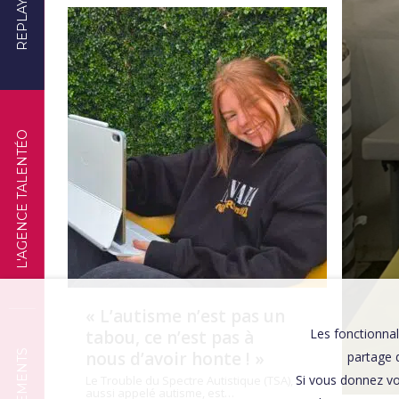
REPLAYS
TÉMOIGNAGES
L'AGENCE TALENTÉO
« L’autisme n’est pas un
Les fonctionnal
tabou, ce n’est pas à
nous d’avoir honte ! »
partage d
Si vous donnez vo
Le Trouble du Spectre Autistique (TSA),
aussi appelé autisme, est…