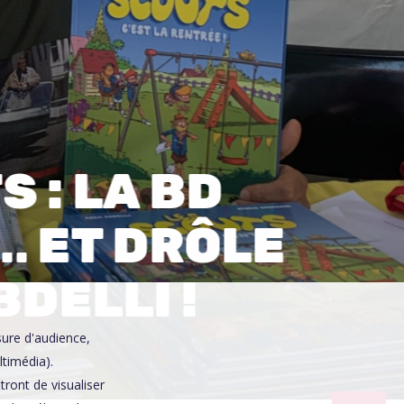
0
 : LA BD
… ET DRÔLE
DELLI !
sure d'audience,
ltimédia).
ront de visualiser