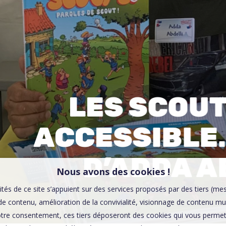
00:0
Affaires sensibles
LES SCOUTS
ACCESSIBLE
D’ADDA AB
Nous avons des cookies !
ités de ce site s’appuient sur des services proposés par des tiers (me
e contenu, amélioration de la convivialité, visionnage de contenu mu
tre consentement, ces tiers déposeront des cookies qui vous permett