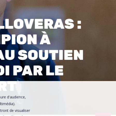
0
LLOVERAS :
PION À
AU SOUTIEN
I PAR LE
RT
sure d'audience,
ltimédia).
ront de visualiser