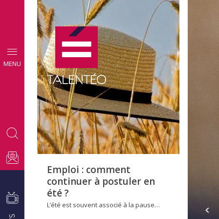
CONSEILS
MENU
EMPLOI
Emploi : comment
continuer à postuler en
été ?
L’été est souvent associé à la pause…