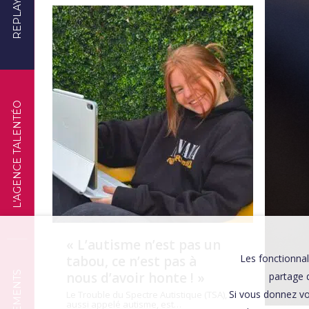
REPLAYS
TÉMOIGNAGES
L'AGENCE TALENTÉO
« L’autisme n’est pas un
Les fonctionnal
tabou, ce n’est pas à
nous d’avoir honte ! »
partage d
Si vous donnez vo
Le Trouble du Spectre Autistique (TSA),
aussi appelé autisme, est…