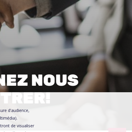
0
NEZ NOUS
TRER!
sure d'audience,
ltimédia).
ront de visualiser