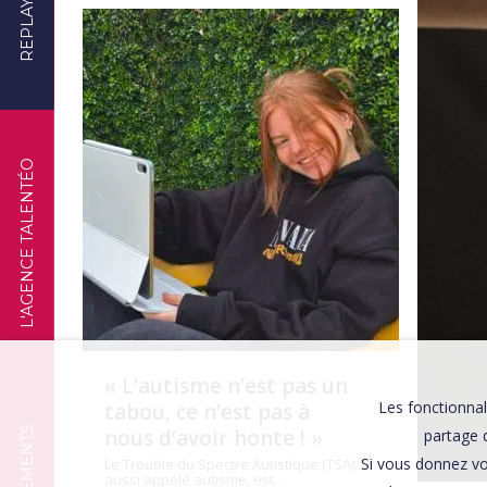
REPLAYS
TÉMOIGNAGES
L'AGENCE TALENTÉO
« L’autisme n’est pas un
Les fonctionnal
tabou, ce n’est pas à
nous d’avoir honte ! »
partage d
Si vous donnez vo
Le Trouble du Spectre Autistique (TSA),
aussi appelé autisme, est…