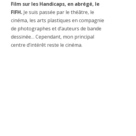
Film sur les Handicaps, en abrégé, le
FIFH.
Je suis passée par le théâtre, le
cinéma, les arts plastiques en compagnie
de photographes et d’auteurs de bande
dessinée… Cependant, mon principal
centre d’intérêt reste le cinéma.
Mon rôle de directrice consiste un peu en
tout. Je dois impulser des idées ou réunir
celles de l’équipe et des partenaires. Je
vais aussi
trouver des lieux
, remuer le
monde entier
pour que ce rendez-vous
existe et qu’il s’inscrive dans la durée.
Qu’est-ce que le Festival