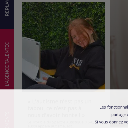
REPLAYS
TÉMOIGNAGES
L'AGENCE TALENTÉO
« L’autisme n’est pas un
Les fonctionnal
tabou, ce n’est pas à
nous d’avoir honte ! »
partage d
Si vous donnez vo
Le Trouble du Spectre Autistique (TSA),
aussi appelé autisme, est…