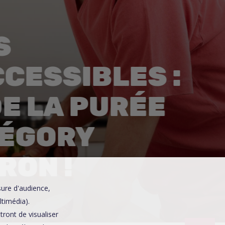
0
S
CESSIBLES :
DE LA PURÉE
RÉGORY
RON !
sure d'audience,
ltimédia).
ront de visualiser