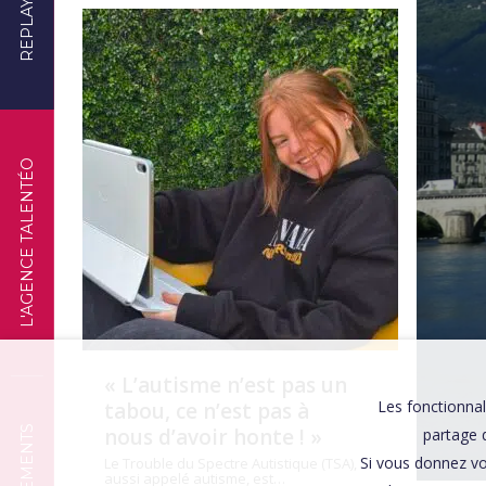
REPLAYS
TÉMOIGNAGES
L'AGENCE TALENTÉO
« L’autisme n’est pas un
Les fonctionnal
tabou, ce n’est pas à
nous d’avoir honte ! »
partage d
Si vous donnez vo
Le Trouble du Spectre Autistique (TSA),
aussi appelé autisme, est…