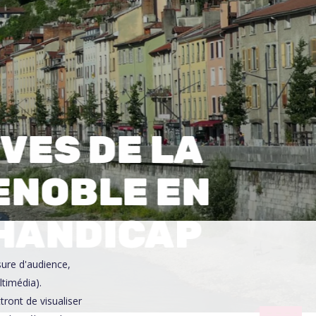
0
IVES DE LA
RENOBLE EN
 HANDICAP
sure d'audience,
ltimédia).
ront de visualiser