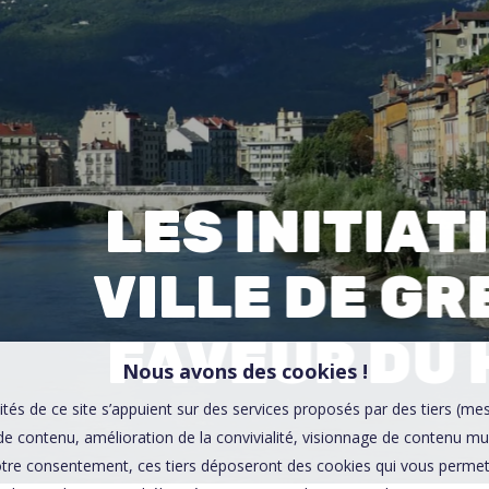
00:0
Affaires sensibles
LES INITIAT
VILLE DE G
FAVEUR DU
Nous avons des cookies !
ités de ce site s’appuient sur des services proposés par des tiers (me
e contenu, amélioration de la convivialité, visionnage de contenu mu
tre consentement, ces tiers déposeront des cookies qui vous permett