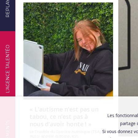
REPLAYS
TÉMOIGNAGES
L'AGENCE TALENTÉO
« L’autisme n’est pas un
Les fonctionnal
tabou, ce n’est pas à
nous d’avoir honte ! »
partage d
Si vous donnez vo
Le Trouble du Spectre Autistique (TSA),
aussi appelé autisme, est…