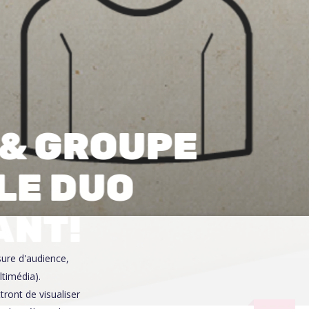
0
 & GROUPE
 LE DUO
ANT!
sure d'audience,
ltimédia).
ront de visualiser