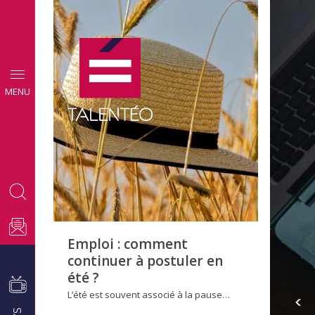
CONSEILS
MENU
EMPLOI
Emploi : comment
continuer à postuler en
été ?
L’été est souvent associé à la pause…