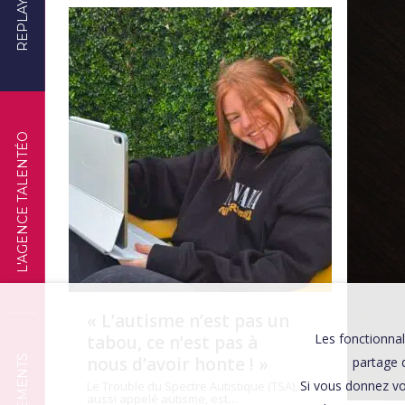
REPLAYS
TÉMOIGNAGES
L'AGENCE TALENTÉO
« L’autisme n’est pas un
Les fonctionnal
tabou, ce n’est pas à
nous d’avoir honte ! »
partage d
Si vous donnez vo
Le Trouble du Spectre Autistique (TSA),
aussi appelé autisme, est…