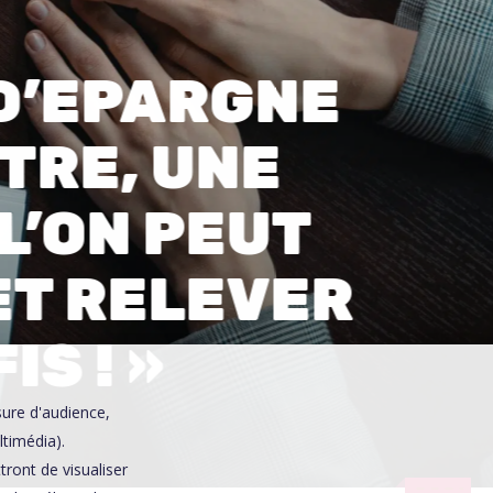
0
 D’EPARGNE
TRE, UNE
L’ON PEUT
ET RELEVER
IS ! »
sure d'audience,
ltimédia).
ront de visualiser