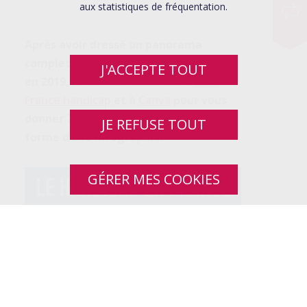
aux statistiques de fréquentation.
Après avoir dressé un panorama
complet des chiffres clés du handicap
J'ACCEPTE TOUT
en 2019, nous nous associons à
l’APF
France handicap
et à
Canva
pour vous
donner 7 informations à retenir sur la
JE REFUSE TOUT
forme d’une infographie!
GÉRER MES COOKIES