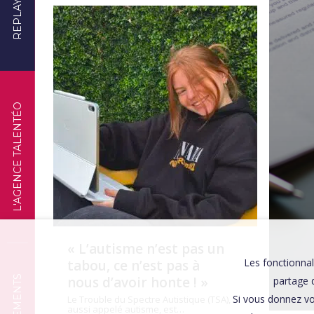
REPLAYS
TÉMOIGNAGES
L'AGENCE TALENTÉO
« L’autisme n’est pas un
Les fonctionnal
tabou, ce n’est pas à
nous d’avoir honte ! »
partage d
Si vous donnez vo
Le Trouble du Spectre Autistique (TSA),
aussi appelé autisme, est…