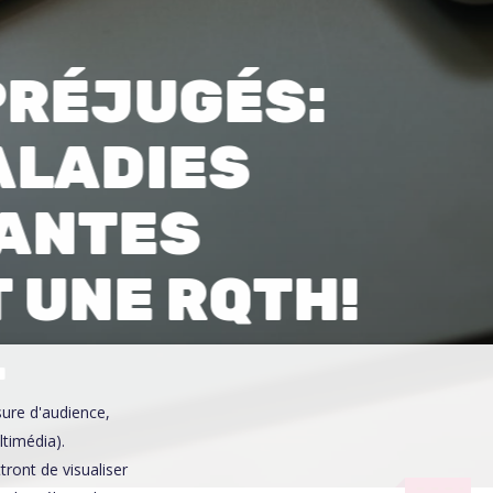
0
PRÉJUGÉS:
MALADIES
DANTES
 UNE RQTH!
4
sure d'audience,
ltimédia).
ront de visualiser