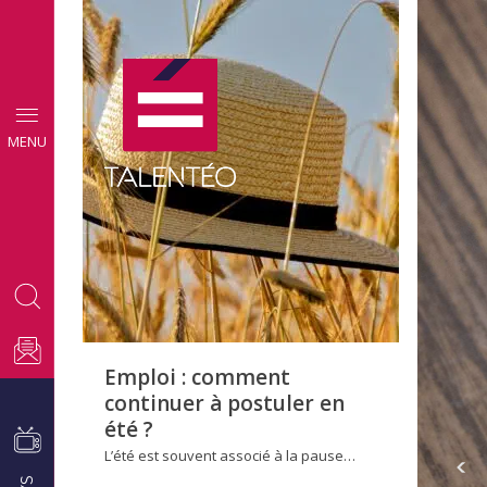
CONSEILS
MENU
EMPLOI
Emploi : comment
continuer à postuler en
été ?
L’été est souvent associé à la pause…