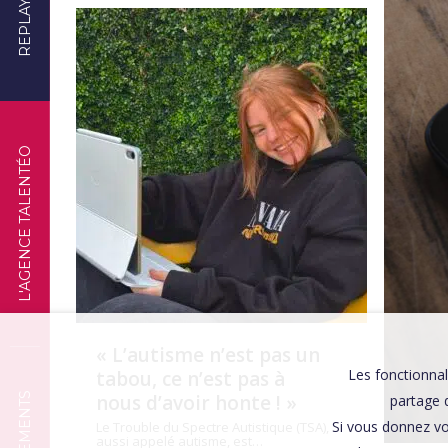
REPLAYS
TÉMOIGNAGES
L'AGENCE TALENTÉO
« L’autisme n’est pas un
Les fonctionnal
tabou, ce n’est pas à
nous d’avoir honte ! »
partage d
Si vous donnez vo
Le Trouble du Spectre Autistique (TSA),
aussi appelé autisme, est…