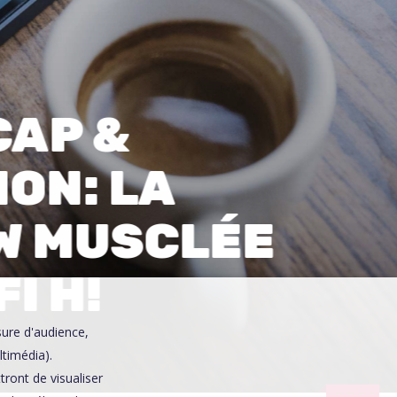
0
CAP &
ION: LA
W MUSCLÉE
I H!
sure d'audience,
ltimédia).
ront de visualiser