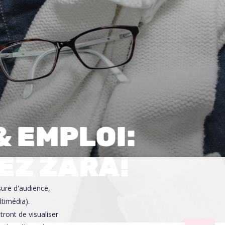
0
& EMPLOI:
EZ ZARA!
sure d'audience,
ltimédia).
ront de visualiser