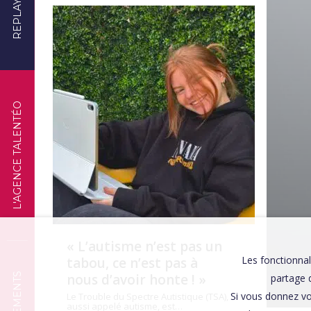
REPLAYS
TÉMOIGNAGES
L'AGENCE TALENTÉO
« L’autisme n’est pas un
Les fonctionnal
tabou, ce n’est pas à
nous d’avoir honte ! »
partage d
Si vous donnez vo
Le Trouble du Spectre Autistique (TSA),
aussi appelé autisme, est…