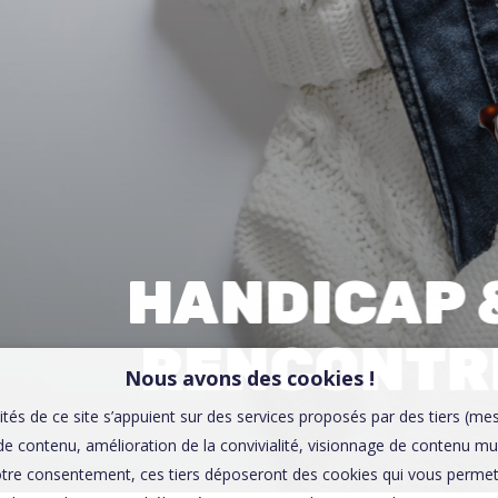
00:0
Affaires sensibles
HANDICAP 
RENCONTR
Nous avons des cookies !
ités de ce site s’appuient sur des services proposés par des tiers (me
e contenu, amélioration de la convivialité, visionnage de contenu mu
tre consentement, ces tiers déposeront des cookies qui vous permett