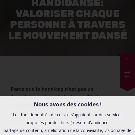
HANDIDANSE:
VALORISER CHAQUE
PERSONNE À TRAVERS
LE MOUVEMENT DANSÉ
Parce que le handicap n’est pas un
frein à la pratique de la danse, Cécile
Nous avons des cookies !
Avio a fondé la Handidanse il y a une
vingtaine d’années. Interview réalisée
Les fonctionnalités de ce site s’appuient sur des services
par nos amis d’
Handirect
.
proposés par des tiers (mesure d'audience,
partage de contenu, amélioration de la convivialité, visionnage de