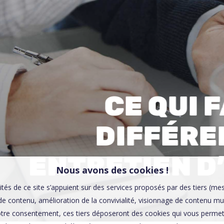
00:0
Affaires sensibles
CE QUI F
DIFFÉRE
ENTRETIEN 
Nous avons des cookies !
ités de ce site s’appuient sur des services proposés par des tiers (me
e contenu, amélioration de la convivialité, visionnage de contenu mu
tre consentement, ces tiers déposeront des cookies qui vous permett