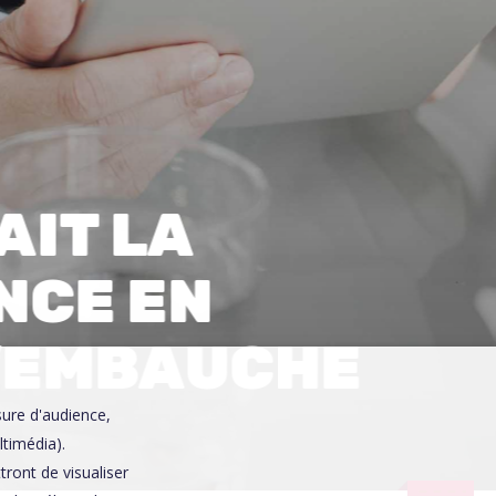
0
AIT LA
NCE EN
D’EMBAUCHE
sure d'audience,
ltimédia).
ront de visualiser