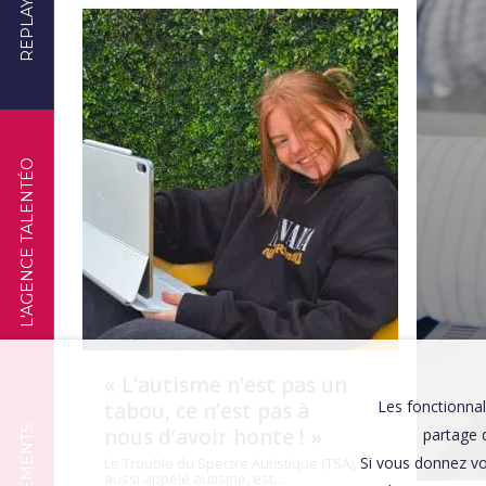
REPLAYS
TÉMOIGNAGES
L'AGENCE TALENTÉO
« L’autisme n’est pas un
Les fonctionnal
tabou, ce n’est pas à
nous d’avoir honte ! »
partage d
Si vous donnez vo
Le Trouble du Spectre Autistique (TSA),
aussi appelé autisme, est…