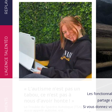
REPLAYS
TÉMOIGNAGES
L'AGENCE TALENTÉO
« L’autisme n’est pas un
Les fonctionnal
tabou, ce n’est pas à
nous d’avoir honte ! »
partage d
Si vous donnez vo
Le Trouble du Spectre Autistique (TSA),
aussi appelé autisme, est…