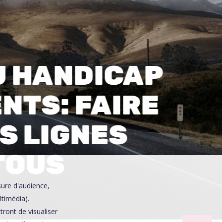
0
U HANDICAP
NTS: FAIRE
S LIGNES
TOUS
sure d'audience,
ltimédia).
ront de visualiser