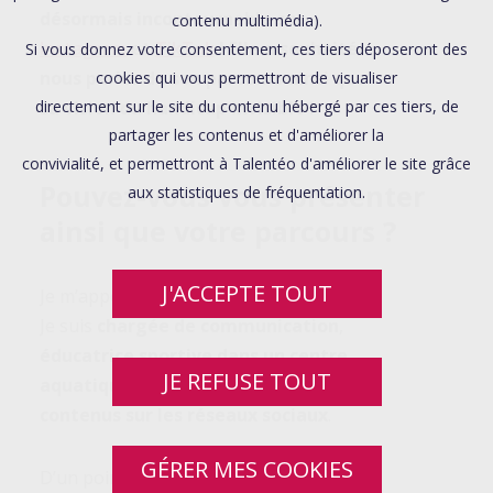
désormais incontournable sur
contenu multimédia).
Instagram
et
TikTok
! Elle a souhaité
Si vous donnez votre consentement, ces tiers déposeront des
nous parler de son parcours ainsi que
cookies qui vous permettront de visualiser
sa vision du handicap invisible !
directement sur le site du contenu hébergé par ces tiers, de
partager les contenus et d'améliorer la
convivialité, et permettront à Talentéo d'améliorer le site grâce
Pouvez-vous vous présenter
aux statistiques de fréquentation.
ainsi que votre parcours ?
J'ACCEPTE TOUT
Je m’appelle Marie-Charlotte. J’ai 26 ans.
Je suis
chargée de communication
,
éducatrice sportive dans un centre
JE REFUSE TOUT
aquatique
à mi-temps et
créatrice de
contenus sur les réseaux sociaux
.
GÉRER MES COOKIES
D’un point de vue scolaire et