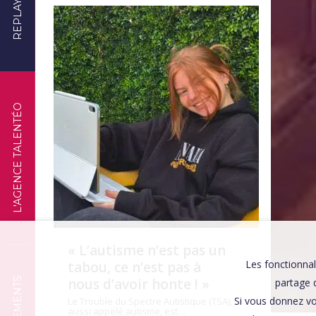
REPLAYS
TÉMOIGNAGES
L'AGENCE TALENTÉO
« L’autisme n’est pas un
Les fonctionnal
tabou, ce n’est pas à
nous d’avoir honte ! »
partage d
Si vous donnez vo
Le Trouble du Spectre Autistique (TSA),
aussi appelé autisme, est…