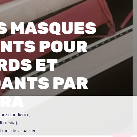
0
ES MASQUES
NTS POUR
RDS ET
ANTS PAR
ORA
sure d'audience,
ltimédia).
ront de visualiser