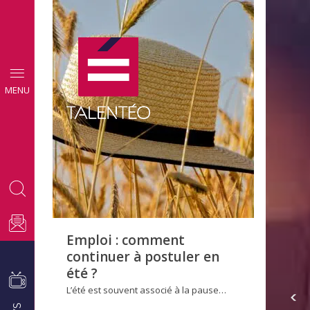
CONSEILS
MENU
EMPLOI
Emploi : comment
continuer à postuler en
été ?
L’été est souvent associé à la pause…