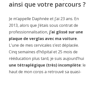
ainsi que votre parcours ?
Je m’appelle Daphnée et j’ai 23 ans. En
2013, alors que j’étais sous contrat de
professionnalisation,
j’ai glissé sur une
plaque de verglas avec ma voiture
.
L’une de mes cervicales s’est déplacée.
Cinq semaines d’hôpital et 25 mois de
rééducation plus tard, je suis aujourd’hui
une tétraplégique (très) incomplète
: le
haut de mon corps a retrouvé sa quasi-
mobilité, le peu qu’il me manque ne me
donne pas l’impression que cela me
handicap.
Quant au bas,
mes jambes