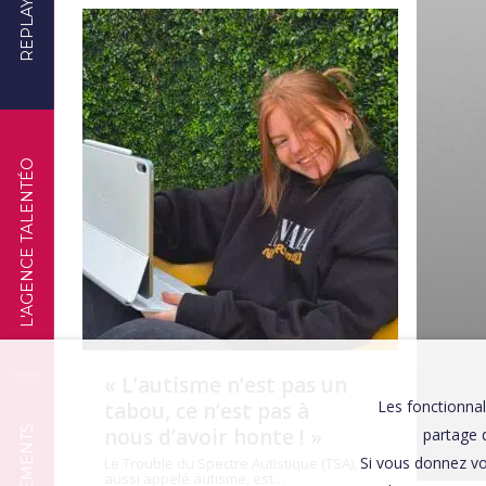
REPLAYS
TÉMOIGNAGES
L'AGENCE TALENTÉO
« L’autisme n’est pas un
Les fonctionnal
tabou, ce n’est pas à
nous d’avoir honte ! »
partage d
Si vous donnez vo
Le Trouble du Spectre Autistique (TSA),
aussi appelé autisme, est…