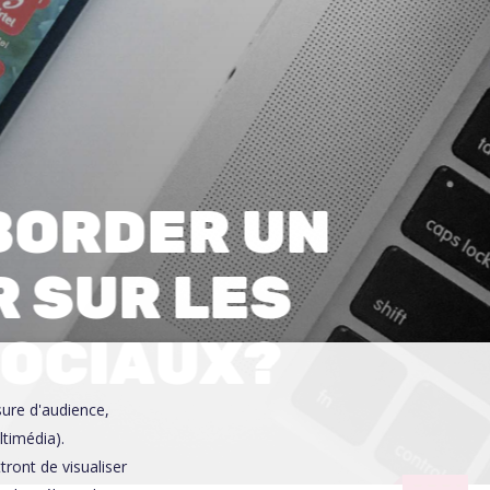
0
BORDER UN
 SUR LES
SOCIAUX?
sure d'audience,
ltimédia).
ront de visualiser