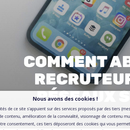
00:0
Affaires sensibles
COMMENT A
RECRUTEUR
RÉSEAUX 
Nous avons des cookies !
ités de ce site s’appuient sur des services proposés par des tiers (me
e contenu, amélioration de la convivialité, visionnage de contenu mu
tre consentement, ces tiers déposeront des cookies qui vous permett