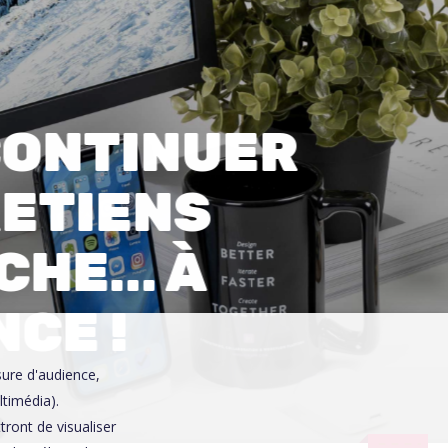
0
 CONTINUER
RETIENS
CHE… À
CE !
sure d'audience,
ltimédia).
ront de visualiser