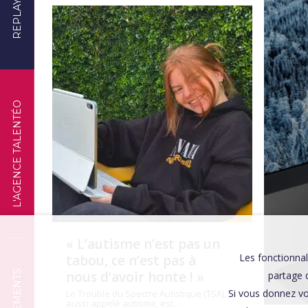
REPLAYS
TÉMOIGNAGES
L'AGENCE TALENTÉO
« L’autisme n’est pas un
Les fonctionnal
tabou, ce n’est pas à
nous d’avoir honte ! »
partage d
Si vous donnez vo
Le Trouble du Spectre Autistique (TSA),
aussi appelé autisme, est…