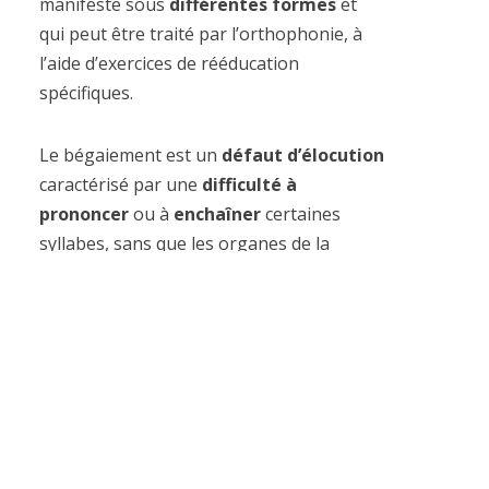
manifeste sous
différentes formes
et
qui peut être traité par l’orthophonie, à
l’aide d’exercices de rééducation
spécifiques.
Le bégaiement est un
défaut d’élocution
caractérisé par une
difficulté à
prononcer
ou à
enchaîner
certaines
syllabes, sans que les organes de la
phonation
ne soient atteints. Le
bégaiement empêche donc la parole
d’être fluente (vitesse normale de la
parole, qui est en principe de l’ordre de 90
mots par minute).
Ce défaut d’élocution est un
trouble de la
communication
. En effet, il ne se