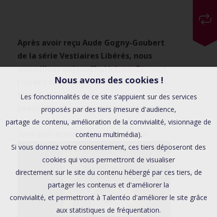
Après avoir reçu Aude Gogny-Goubert
de la série Vestiaires Libérés, nous
accueillons aujourd’hui
Johann Dionnet
,
Nous avons des cookies !
l’un des comédiens de cette web-série.
C’est fidèle à lui-même et avec
Les fonctionnalités de ce site s’appuient sur des services
beaucoup d’humour qu’il partage avec
proposés par des tiers (mesure d'audience,
vous son regard sur la série. Découvrez
partage de contenu, amélioration de la convivialité, visionnage de
sans plus attendre son interview!
contenu multimédia).
Si vous donnez votre consentement, ces tiers déposeront des
cookies qui vous permettront de visualiser
directement sur le site du contenu hébergé par ces tiers, de
partager les contenus et d'améliorer la
convivialité, et permettront à Talentéo d'améliorer le site grâce
aux statistiques de fréquentation.