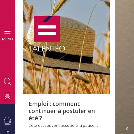
CONSEILS
MENU
EMPLOI
Emploi : comment
continuer à postuler en
été ?
L’été est souvent associé à la pause…