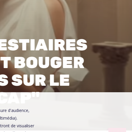
0
VESTIAIRES
IT BOUGER
S SUR LE
CAP"
sure d'audience,
ltimédia).
ront de visualiser