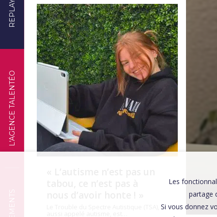
REPLAYS
TÉMOIGNAGES
L'AGENCE TALENTÉO
« L’autisme n’est pas un
Les fonctionnal
tabou, ce n’est pas à
nous d’avoir honte ! »
partage d
Si vous donnez vo
Le Trouble du Spectre Autistique (TSA),
aussi appelé autisme, est…