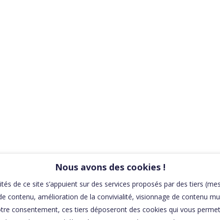
00:0
Affaires sensibles
[VIDÉO] BON 
C’EST BIEN S
MALVO
Nous avons des cookies !
ités de ce site s’appuient sur des services proposés par des tiers (me
e contenu, amélioration de la convivialité, visionnage de contenu mu
tre consentement, ces tiers déposeront des cookies qui vous permett