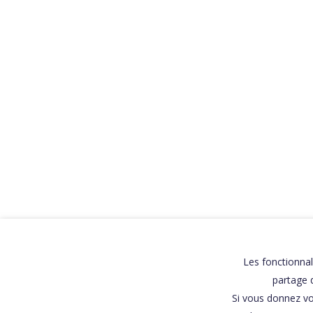
REPLAYS
TÉMOIGNAGES
L'AGENCE TALENTÉO
« L’autisme n’est pas un
Les fonctionnal
tabou, ce n’est pas à
nous d’avoir honte ! »
partage d
Si vous donnez vo
Le Trouble du Spectre Autistique (TSA),
aussi appelé autisme, est…