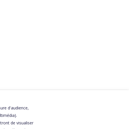
0
SENS ! MAIS
ÛR !! – LA
YANCE
sure d'audience,
ltimédia).
ront de visualiser