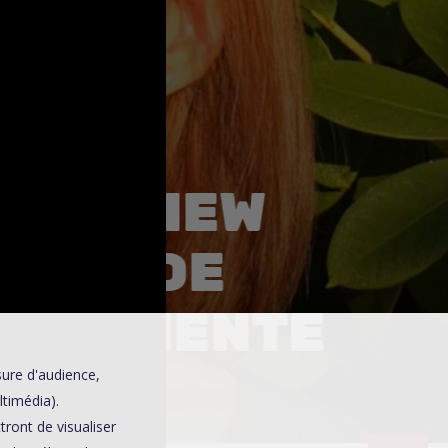
0
INTERVIEW
IBLE DE
TOURMENTE
sure d'audience,
ltimédia).
ront de visualiser