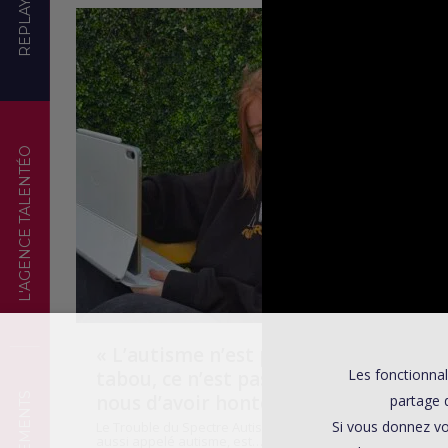
REPLAYS
TÉMOIGNAGES
L'AGENCE TALENTÉO
« L’autisme n’est pas un
Les fonctionnal
tabou, ce n’est pas à
nous d’avoir honte ! »
partage d
Si vous donnez vo
Le Trouble du Spectre Autistique (TSA),
aussi appelé autisme, est…