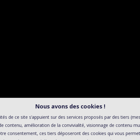
00:0
Affaires sensibles
[VIDÉO] L’
INACCESS
CHARLOTTE 
Nous avons des cookies !
ités de ce site s’appuient sur des services proposés par des tiers (me
e contenu, amélioration de la convivialité, visionnage de contenu mu
tre consentement, ces tiers déposeront des cookies qui vous permett