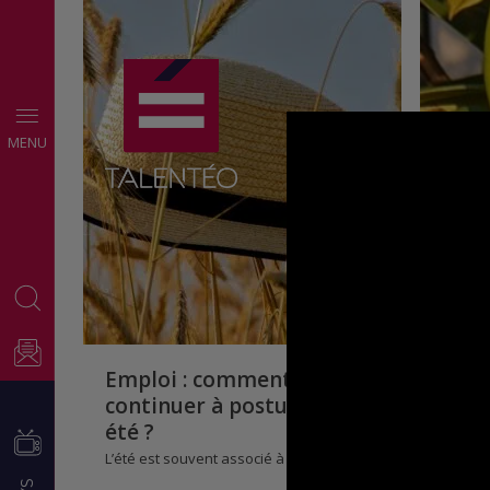
CONSEILS
MENU
EMPLOI
Emploi : comment
continuer à postuler en
été ?
L’été est souvent associé à la pause…