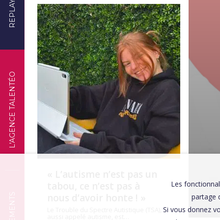
REPLAYS
TÉMOIGNAGES
L'AGENCE TALENTÉO
« L’autisme n’est pas un
Les fonctionnal
tabou, ce n’est pas à
nous d’avoir honte ! »
partage d
Si vous donnez vo
Le Trouble du Spectre Autistique (TSA),
aussi appelé autisme, est…