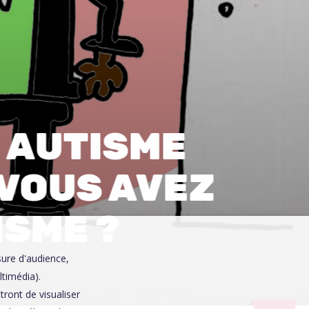
0
 AUTISME
 VOUS AVEZ
ISME ?
sure d'audience,
ltimédia).
ront de visualiser