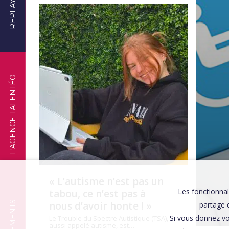
REPLAYS
TÉMOIGNAGES
L'AGENCE TALENTÉO
« L’autisme n’est pas un
Les fonctionnal
tabou, ce n’est pas à
nous d’avoir honte ! »
partage d
Si vous donnez vo
Le Trouble du Spectre Autistique (TSA),
aussi appelé autisme, est…