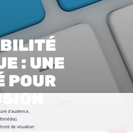
0
BILITÉ
E : UNE
É POUR
USION
sure d'audience,
ltimédia).
ront de visualiser