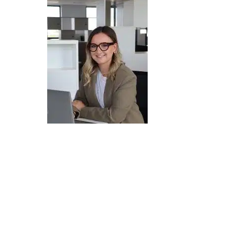
Je suis Amélie CASAS et
je travaille chez
SII depuis bientôt 6 ans
, en tant que
Talent Management Specialist.
J’accompagne les salariés tout au long de